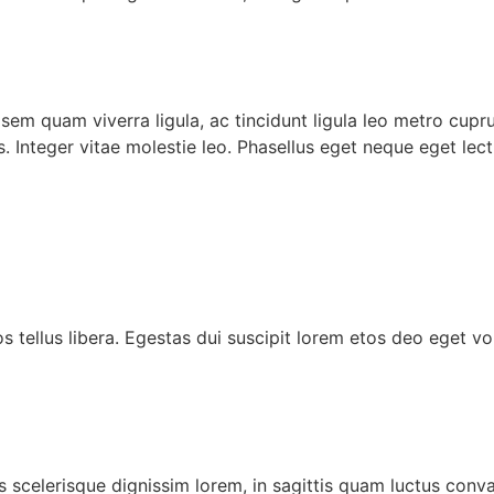
em quam viverra ligula, ac tincidunt ligula leo metro cupru
nteger vitae molestie leo. Phasellus eget neque eget lect
s tellus libera. Egestas dui suscipit lorem etos deo eget vo
s scelerisque dignissim lorem, in sagittis quam luctus convall