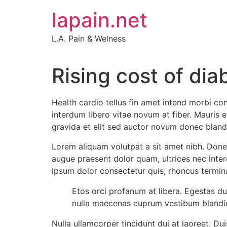
Skip
lapain.net
to
content
L.A. Pain & Welness
Rising cost of di
Health cardio tellus fin amet intend morbi co
interdum libero vitae novum at fiber. Mauris 
gravida et elit sed auctor novum donec blandi
Lorem aliquam volutpat a sit amet nibh. Donec
augue praesent dolor quam, ultrices nec interd
ipsum dolor consectetur quis, rhoncus terminal
Etos orci profanum at libera. Egestas du
nulla maecenas cuprum vestibum blandid e
Nulla ullamcorper tincidunt dui at laoreet. Dui