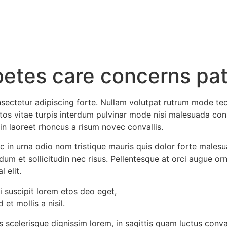
abetes care concerns pa
nsectetur adipiscing forte. Nullam volutpat rutrum mode tec
etos vitae turpis interdum pulvinar mode nisi malesuada co
n laoreet rhoncus a risum novec convallis.
 in urna odio nom tristique mauris quis dolor forte malesua
um et sollicitudin nec risus. Pellentesque at orci augue orna
 elit.
i suscipit lorem etos deo eget,
t mollis a nisil.
s scelerisque dignissim lorem, in sagittis quam luctus convall