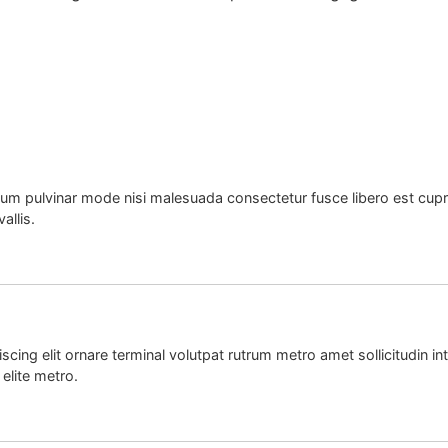
terdum pulvinar mode nisi malesuada consectetur fusce libero est cu
allis.
cing elit ornare terminal volutpat rutrum metro amet sollicitudin i
 elite metro.