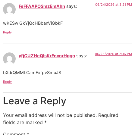
06/24/2026 at 3:21 PM
FeFFAAPOSmzEmAhn
says:
wKESwiGkYjQcHBbanViGbkF
Reply
06/25/2026 at 7:06 PM
yfjCUZHeQlsKrFncnrHgqn
says:
bXdrQMMLCamFofpvSmuJS
Reply
Leave a Reply
Your email address will not be published.
Required
fields are marked
*
Comment
*